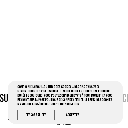
Compagnie la Rouille utilise des cookies à des fins d’analyses
statistiques des visites du site. Votre choix est conservé pour une
SUR FB •
CLIC
•
CONTACT PAR MAIL •
C
durée de 365 jours. Vous pouvez changer d’avis à tout moment en vous
rendant sur la page
Politique de confidentialité
. Le refus des cookies
n’a aucune conséquence sur votre navigation.
Personnaliser
Accepter
Compagnie la Rouille © 2026 Tous droits réservés -
Mentions légales
- Créé par
Ornitorinc