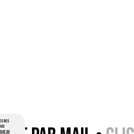
es des
ous
ique de