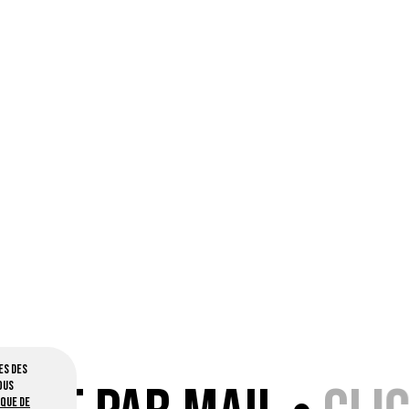
es des
ous
ique de