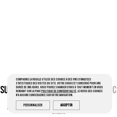
Compagnie la Rouille utilise des cookies à des fins d’analyses
statistiques des visites du site. Votre choix est conservé pour une
 SUR FB •
CLIC
•
CONTACT PAR MAIL •
C
durée de 365 jours. Vous pouvez changer d’avis à tout moment en vous
rendant sur la page
Politique de confidentialité
. Le refus des cookies
n’a aucune conséquence sur votre navigation.
Personnaliser
Accepter
Compagnie la Rouille © 2026 Tous droits réservés -
Mentions légales
- Créé par
Ornitorinc