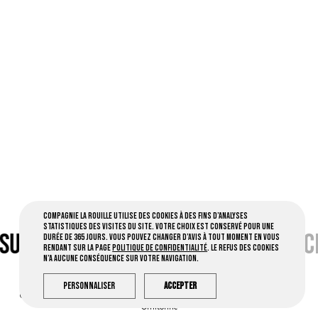
Compagnie la Rouille utilise des cookies à des fins d’analyses
statistiques des visites du site. Votre choix est conservé pour une
SUR FB •
CLIC
•
CONTACT PAR MAIL •
C
durée de 365 jours. Vous pouvez changer d’avis à tout moment en vous
rendant sur la page
Politique de confidentialité
. Le refus des cookies
n’a aucune conséquence sur votre navigation.
Personnaliser
Accepter
Compagnie la Rouille © 2026 Tous droits réservés -
Mentions légales
- Créé par
Ornitorinc