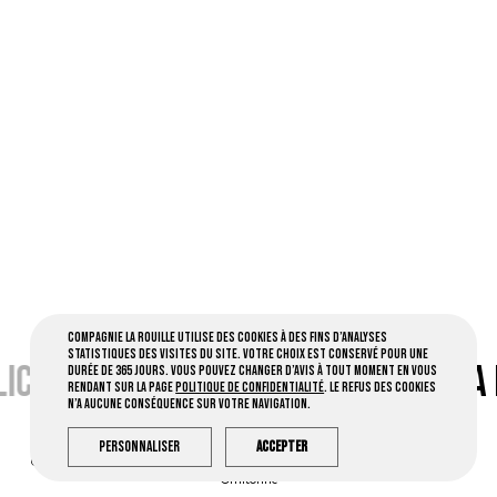
Compagnie la Rouille utilise des cookies à des fins d’analyses
statistiques des visites du site. Votre choix est conservé pour une
LIC
•
CONTACT PAR MAIL •
CLIC
•
LA 
durée de 365 jours. Vous pouvez changer d’avis à tout moment en vous
rendant sur la page
Politique de confidentialité
. Le refus des cookies
n’a aucune conséquence sur votre navigation.
Personnaliser
Accepter
Compagnie la Rouille © 2026 Tous droits réservés -
Mentions légales
- Créé par
Ornitorinc