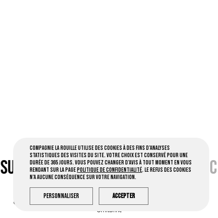
Compagnie la Rouille utilise des cookies à des fins d’analyses
statistiques des visites du site. Votre choix est conservé pour une
 SUR FB •
CLIC
•
CONTACT PAR MAIL •
C
durée de 365 jours. Vous pouvez changer d’avis à tout moment en vous
rendant sur la page
Politique de confidentialité
. Le refus des cookies
n’a aucune conséquence sur votre navigation.
Personnaliser
Accepter
Compagnie la Rouille © 2026 Tous droits réservés -
Mentions légales
- Créé par
Ornitorinc