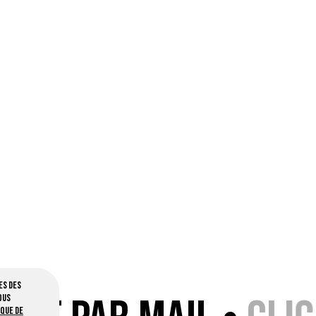
es des
ous
ique de