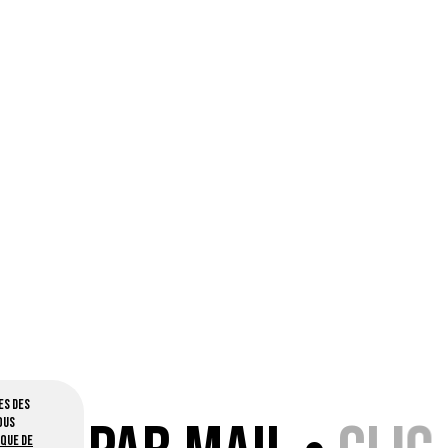
es des
ous
ique de